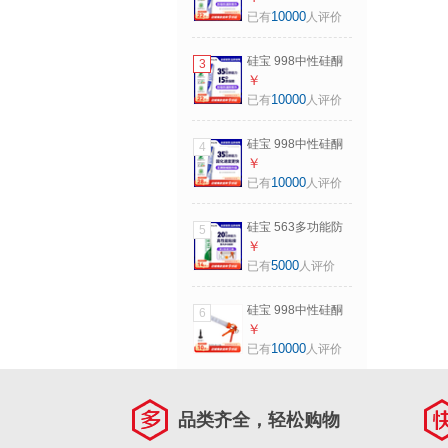
璃胶铝塑板陶土板
10000
已有
人评价
幕墙白阳光房 998
耐候胶软包装黑色
硅宝 998中性硅酮
3
590ml
耐候密封胶防水玻
￥
璃胶铝塑板陶土板
10000
已有
人评价
幕墙白阳光房 998
耐候胶软包装灰色
硅宝 998中性硅酮
4
590ml
耐候密封胶防水玻
￥
璃胶铝塑板陶土板
10000
已有
人评价
幕墙白阳光房 【全
新升级】998PLUS
硅宝 563多功能防
5
黑色590ml
水门窗封边密封胶
￥
室内家装通用玻璃
5000
已有
人评价
胶硅酮密封胶 563
白色1支【无工具】
硅宝 998中性硅酮
6
耐候密封胶防水玻
￥
璃胶铝塑板陶土板
10000
已有
人评价
幕墙白阳光房 软包
胶枪工具
品类齐全，轻松购物