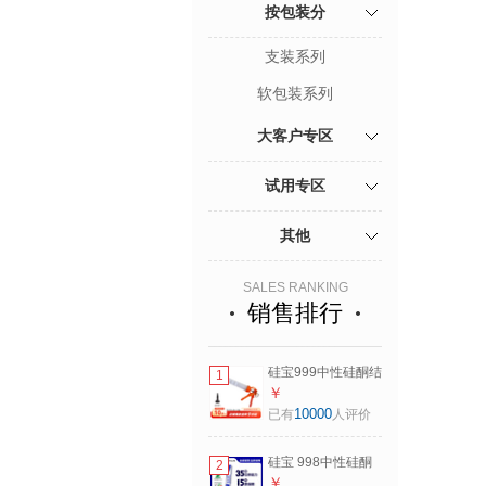
按包装分
支装系列
软包装系列
大客户专区
试用专区
其他
SALES RANKING
销售排行
硅宝999中性硅酮结
1
构密封胶 工程幕墙
￥
建筑阳光房多用途
10000
已有
人评价
强力结构胶 软包装
胶枪工具
硅宝 998中性硅酮
2
耐候密封胶防水玻
￥