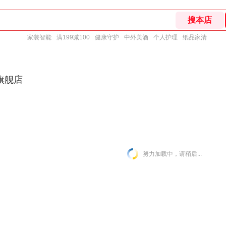
家装智能
满199减100
健康守护
中外美酒
个人护理
纸品家清
旗舰店
努力加载中，请稍后...